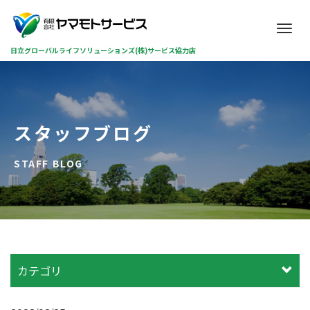
M
e
日立グローバルライフソリューションズ(株)サービス協力店
n
u
スタッフブログ
STAFF BLOG
カテゴリ